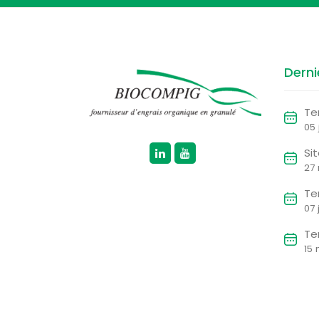
Derni
Te
05 
Si
27
Te
07 
Te
15