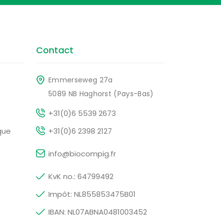
Contact
Emmerseweg 27a
5089 NB Haghorst (Pays-Bas)
+31(0)6 5539 2673
que
+31(0)6 2398 2127
info@biocompig.fr
KvK no.: 64799492
Impôt: NL855853475B01
IBAN: NL07ABNA0481003452