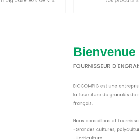
ompig base 90% de M.S.
Nos produits s
Bienvenue
FOURNISSEUR D'ENGRA
BIOCOMPIG est une entrepris
la fourniture de granulés de
français.
Nous conseillons et fournisso
-Grandes cultures, polycultu
-Horticulture