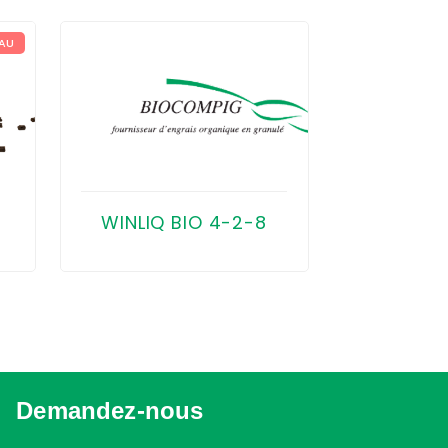
AU
WINTERRA
WINLIQ BIO 4-2-8
g?
Demandez-nous