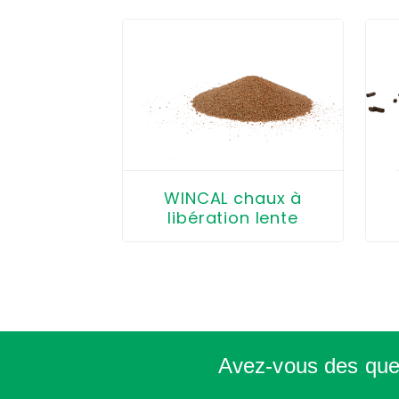
O 11-1-2
WINCAL chaux à
libération lente
Avez-vous des que