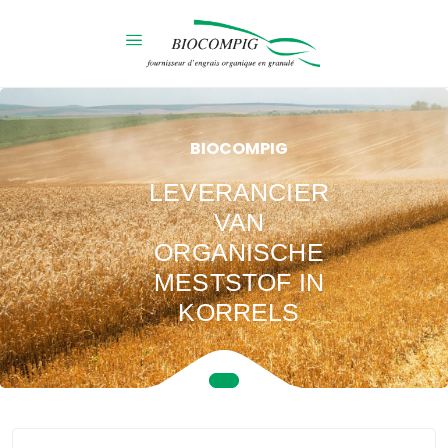
BIOCOMPIG
LEVERANCIER
VAN
ORGANISCHE
MESTSTOF IN
KORRELS