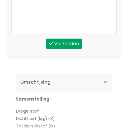
Verzenden
Omschrijving
Samenstelling:
Droge stof
3
Dichtheid (kg/m3)
8
Totale stikstof (N)
1