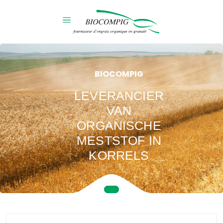
BIOCOMPIG
LEVERANCIER
VAN
ORGANISCHE
MESTSTOF IN
KORRELS