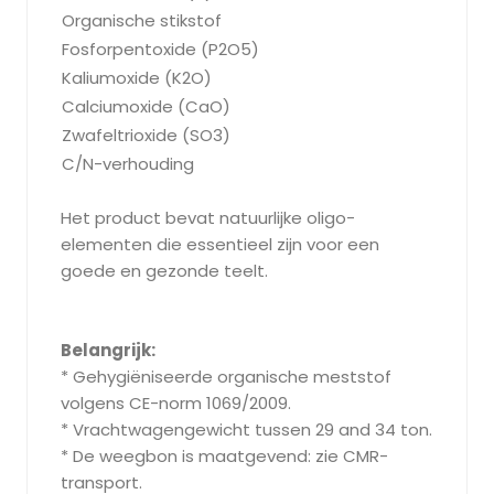
Organische stikstof
0
Fosforpentoxide (P2O5)
5
Kaliumoxide (K2O)
1
Calciumoxide (CaO)
2
Zwafeltrioxide (SO3)
2
C/N-verhouding
<
Het product bevat natuurlijke oligo-
elementen die essentieel zijn voor een
goede en gezonde teelt.
Belangrijk:
* Gehygiëniseerde organische meststof
volgens CE-norm 1069/2009.
* Vrachtwagengewicht tussen 29 and 34 ton.
* De weegbon is maatgevend: zie CMR-
transport.