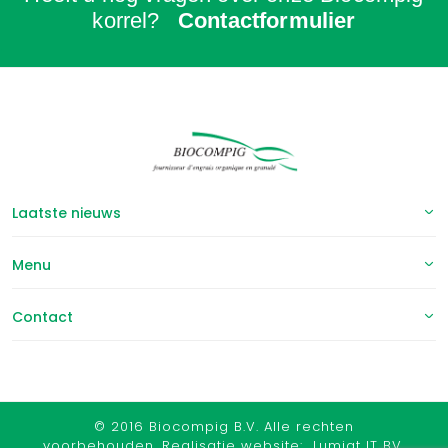
korrel?
Contactformulier
Laatste nieuws
Menu
Contact
© 2016 Biocompig B.V. Alle rechten
voorbehouden. Realisatie website:
Lumiat IT BV
.