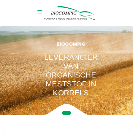
BIOCOMPIG
LEVERANCIER
VAN
ORGANISCHE
MESTSTOF IN
KORRELS