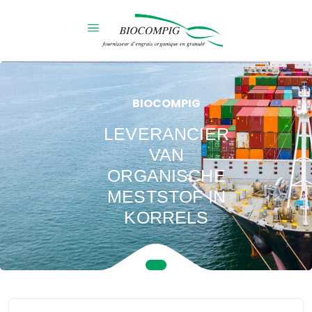
BIOCOMPIG
LEVERANCIER
VAN
ORGANISCHE
MESTSTOF IN
KORRELS